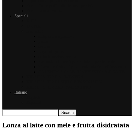
la padella al posto del forno
ricette “one pot” tutto in una pentola
ricette senza cottura
Speciali
KIDS
DRINK
NATALE
antipasti e aperitivo
primi
secondi
regalini golosi
colazione&merenda
proposte di menù per natale e per le feste
biscotti e dolcetti per il calendario dell’avvento
CALENDARIO DELL’AVVENTO FAI DA TE
RICETTE PER HALLOWEEN
RICETTE PER PASQUA E PASQUETTA
RICETTE PER SAN VALENTINO
Italiano
English
Español
Search
Lonza al latte con mele e frutta disidratata