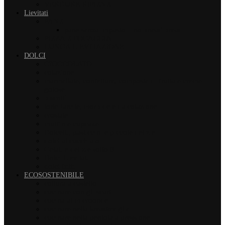
VERDURE RIPIENE
Lievitati
PANE
pane senza impasto – no knead bread
PIZZA E FOCACCIA
LUNGA LIEVITAZIONE
DOLCI
CIOCCOLATO
colazione
marmellate, confetture, composte di frutta e creme
golose
biscotti
torte farcite, morbide e da colazione
crostate
muffin e cupcake
Dolcetti, pasticcini e piccole delizie
dolci al cucchiaio
Gelati e delizie sotto 0
Dolci Lievitati
dolci fritti
ECOSOSTENIBILE
cottura a castello
cucinare con gli scarti
cucina al microonde
cucinare nella lavastoviglie
cucinare nella pentola a pressione