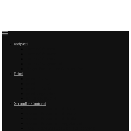
antipasti
antipasti di terra
antipasti di mare
antipasti di frutta
antipasti vegetariani
Finger Food e idee da Aperitivo
Primi
primi di terra
primi di mare
primi di frutta
primi vegetariani
SALSE E SUGHI
Secondi e Contorni
secondi & contorni di terra
secondi & contorni di mare
secondi & contorni di frutta
secondi & contorni vegetariani
TORTE SALATE, QUICHES E CAKE